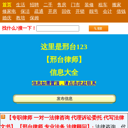
首页
生活
招聘
二手
售房
门市
装修
租车
搬家
修家电
保洁
疏通
开房
回收
开锁
靓号
会计
借钱
婚庆
教培
保姆
找什么?搜一下！
这里是邢台123
【邢台律师】
信息大全
信息如需置顶，请点击此处联系
发布信息
【专职律师 一对一法律咨询 代理诉讼委托 代写法律
文书】 【邢台律师 专业法务 法律顾问】:
法律咨询，代