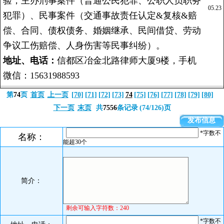
验，主办刑事案件（普通公民犯罪、公职人员职务
05.23
犯罪）、民事案件（交通事故责任认定&复核&赔
偿、合同、债权债务、婚姻继承、民间借贷、劳动
争议工伤赔偿、人身伤害等民事纠纷）。
地址、电话：
信都区冶金北路律师大厦9楼，手机
微信：15631988593
第
74
页
首页
上一页
[70]
[71]
[72]
[73]
74
[75]
[76]
[77]
[78]
[79]
[80]
下一页
末页
共
7556
条记录
(74/126)页
发布信息
*字数不
名称：
能超30个
简介
：
剩余可输入字符数：240
*字数不