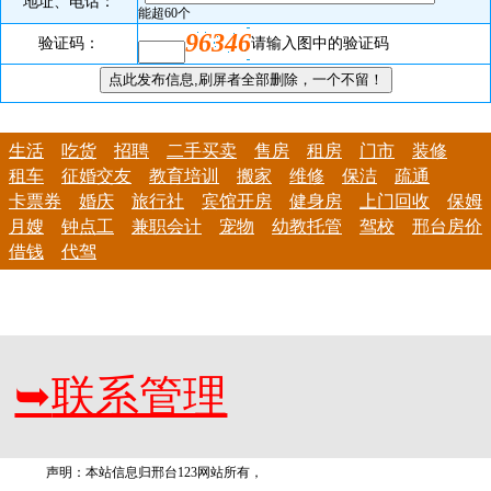
地址、电话：
能超60个
96346
验证码：
请输入图中的验证码
生活
吃货
招聘
二手买卖
售房
租房
门市
装修
租车
征婚交友
教育培训
搬家
维修
保洁
疏通
卡票券
婚庆
旅行社
宾馆开房
健身房
上门回收
保姆
月嫂
钟点工
兼职会计
宠物
幼教托管
驾校
邢台房价
借钱
代驾
➥
联系管理
声明：本站信息归邢台123网站所有，