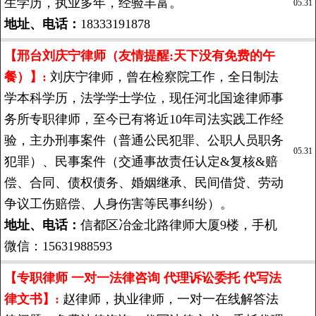
生学历，执业多年，经验丰富。
05.31
地址、电话：
18333191878
【邢台刘庆宁律师（友情提醒:天下没有免费的午
餐）】:
刘庆宁律师，曾在检察院工作，全日制法
学本科学历，法学学士学位，现任河北国途律师事
务所专职律师，至今已有将近10年司法实践工作经
验，主办刑事案件（普通公民犯罪、公职人员职务
05.31
犯罪）、民事案件（交通事故责任认定&复核&赔
偿、合同、债权债务、婚姻继承、民间借贷、劳动
争议工伤赔偿、人身伤害等民事纠纷）。
地址、电话：
信都区冶金北路律师大厦9楼，手机
微信：15631988593
【专职律师 一对一法律咨询 代理诉讼委托 代写法
律文书】:
赵律师，执业律师，一对一在线解答法