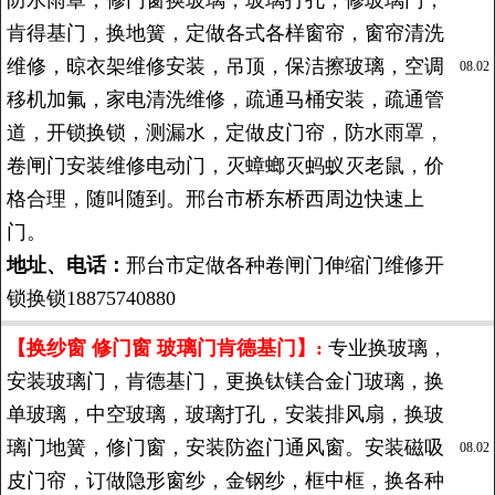
防水雨罩，修门窗换玻璃，玻璃打孔，修玻璃门，
肯得基门，换地簧，定做各式各样窗帘，窗帘清洗
维修，晾衣架维修安装，吊顶，保洁擦玻璃，空调
08.02
移机加氟，家电清洗维修，疏通马桶安装，疏通管
道，开锁换锁，测漏水，定做皮门帘，防水雨罩，
卷闸门安装维修电动门，灭蟑螂灭蚂蚁灭老鼠，价
格合理，随叫随到。邢台市桥东桥西周边快速上
门。
地址、电话：
邢台市定做各种卷闸门伸缩门维修开
锁换锁18875740880
【换纱窗 修门窗 玻璃门肯德基门】:
专业换玻璃，
安装玻璃门，肯德基门，更换钛镁合金门玻璃，换
单玻璃，中空玻璃，玻璃打孔，安装排风扇，换玻
璃门地簧，修门窗，安装防盗门通风窗。安装磁吸
08.02
皮门帘，订做隐形窗纱，金钢纱，框中框，换各种