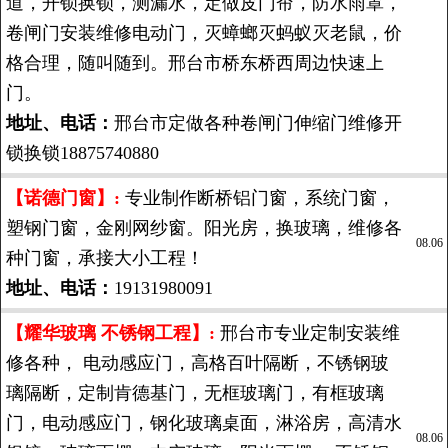
道，开锁换锁，测漏水，定做皮门帘，防水雨罩，
卷闸门安装维修电动门，灭蟑螂灭蚂蚁灭老鼠，价
格合理，随叫随到。邢台市桥东桥西周边快速上
门。
地址、电话：
邢台市定做各种卷闸门伸缩门维修开
锁换锁18875740880
【诺德门窗】:
专业制作断桥铝门窗，系统门窗，
塑钢门窗，金刚网纱窗。阳光房，换玻璃，维修各
08.06
种门窗，承接大小工程！
地址、电话：
19131980091
【耀华玻璃 不锈钢工程】:
邢台市专业定制安装维
修各种， 电动感应门，高格百叶隔断，不锈钢玻
璃隔断，定制肯德基门，无框玻璃门，有框玻璃
门，电动感应门，钢化玻璃桌面，淋浴房，高清水
08.06