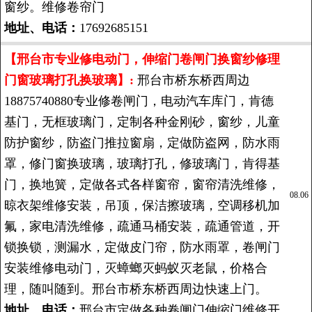
窗纱。维修卷帘门
地址、电话：
17692685151
【邢台市专业修电动门，伸缩门卷闸门换窗纱修理
门窗玻璃打孔换玻璃】:
邢台市桥东桥西周边
18875740880专业修卷闸门，电动汽车库门，肯德
基门，无框玻璃门，定制各种金刚砂，窗纱，儿童
防护窗纱，防盗门推拉窗扇，定做防盗网，防水雨
罩，修门窗换玻璃，玻璃打孔，修玻璃门，肯得基
门，换地簧，定做各式各样窗帘，窗帘清洗维修，
08.06
晾衣架维修安装，吊顶，保洁擦玻璃，空调移机加
氟，家电清洗维修，疏通马桶安装，疏通管道，开
锁换锁，测漏水，定做皮门帘，防水雨罩，卷闸门
安装维修电动门，灭蟑螂灭蚂蚁灭老鼠，价格合
理，随叫随到。邢台市桥东桥西周边快速上门。
地址、电话：
邢台市定做各种卷闸门伸缩门维修开