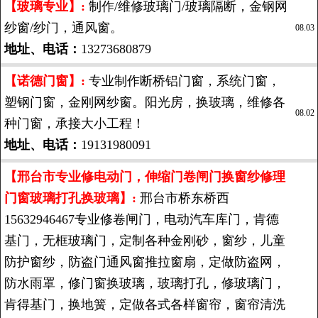
【玻璃专业】:
制作/维修玻璃门/玻璃隔断，金钢网
纱窗/纱门，通风窗。
08.03
地址、电话：
13273680879
【诺德门窗】:
专业制作断桥铝门窗，系统门窗，
塑钢门窗，金刚网纱窗。阳光房，换玻璃，维修各
08.02
种门窗，承接大小工程！
地址、电话：
19131980091
【邢台市专业修电动门，伸缩门卷闸门换窗纱修理
门窗玻璃打孔换玻璃】:
邢台市桥东桥西
15632946467专业修卷闸门，电动汽车库门，肯德
基门，无框玻璃门，定制各种金刚砂，窗纱，儿童
防护窗纱，防盗门通风窗推拉窗扇，定做防盗网，
防水雨罩，修门窗换玻璃，玻璃打孔，修玻璃门，
肯得基门，换地簧，定做各式各样窗帘，窗帘清洗