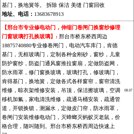
基门，换地簧等。 拆除 保洁 美缝 门窗回收
地址、电话：
13683678913
【邢台市专业修电动门，伸缩门卷闸门换窗纱修理
门窗玻璃打孔换玻璃】:
邢台市桥东桥西周边
18875740880专业修卷闸门，电动汽车库门，肯德
基门，无框玻璃门，定制各种金刚砂，窗纱，儿童
防护窗纱，防盗门通风窗推拉窗扇，定做防盗网，
防水雨罩，修门窗换玻璃，玻璃打孔，修玻璃门，
肯得基门，换地簧，定做各式各样窗帘，窗帘清洗
维修，晾衣架维修安装，吊顶，保洁擦玻璃，空调
08.07
移机加氟，家电清洗维修，疏通马桶安装，疏通管
道，开锁换锁，测漏水，定做皮门帘，防水雨罩，
卷闸门安装维修电动门，灭蟑螂灭蚂蚁灭老鼠，价
格合理，随叫随到。邢台市桥东桥西周边快速上