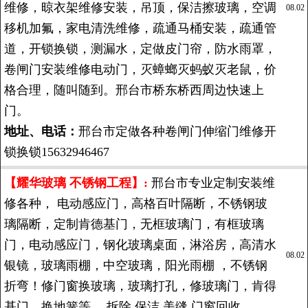
维修，晾衣架维修安装，吊顶，保洁擦玻璃，空调
08.02
移机加氟，家电清洗维修，疏通马桶安装，疏通管
道，开锁换锁，测漏水，定做皮门帘，防水雨罩，
卷闸门安装维修电动门，灭蟑螂灭蚂蚁灭老鼠，价
格合理，随叫随到。邢台市桥东桥西周边快速上
门。
地址、电话：
邢台市定做各种卷闸门伸缩门维修开
锁换锁15632946467
【耀华玻璃 不锈钢工程】:
邢台市专业定制安装维
修各种， 电动感应门，高格百叶隔断，不锈钢玻
璃隔断，定制肯德基门，无框玻璃门，有框玻璃
门，电动感应门，钢化玻璃桌面，淋浴房，高清水
08.02
银镜，玻璃雨棚，中空玻璃，阳光雨棚 ，不锈钢
折弯！修门窗换玻璃，玻璃打孔，修玻璃门，肯得
基门，换地簧等。 拆除 保洁 美缝 门窗回收