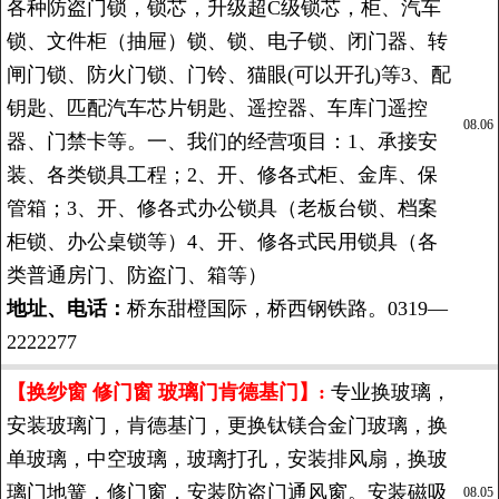
各种防盗门锁，锁芯，升级超C级锁芯，柜、汽车
锁、文件柜（抽屉）锁、锁、电子锁、闭门器、转
闸门锁、防火门锁、门铃、猫眼(可以开孔)等3、配
钥匙、匹配汽车芯片钥匙、遥控器、车库门遥控
08.06
器、门禁卡等。一、我们的经营项目：1、承接安
装、各类锁具工程；2、开、修各式柜、金库、保
管箱；3、开、修各式办公锁具（老板台锁、档案
柜锁、办公桌锁等）4、开、修各式民用锁具（各
类普通房门、防盗门、箱等）
地址、电话：
桥东甜橙国际，桥西钢铁路。0319—
2222277
【换纱窗 修门窗 玻璃门肯德基门】:
专业换玻璃，
安装玻璃门，肯德基门，更换钛镁合金门玻璃，换
单玻璃，中空玻璃，玻璃打孔，安装排风扇，换玻
璃门地簧，修门窗，安装防盗门通风窗。安装磁吸
08.05