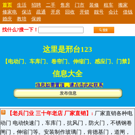
首页
生活
招聘
二手
售房
门市
装修
租车
搬家
修家电
保洁
疏通
开房
回收
开锁
靓号
会计
借钱
婚庆
教培
保姆
找什么?搜一下！
这里是邢台123
【电动门、车库门、卷帘门、伸缩门、感应门、门禁】
信息大全
信息如需置顶，请点击此处联系
发布信息
【老兵门业 三十年老店 厂家直销】:
厂家直销各种电
动门 电动快速门，车库门，抗风门，防火门，不锈钢卷
闸门，伸缩门等。安装制作玻璃门，肯德基门，道闸，