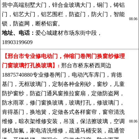
营中高端别墅大门，锌合金玻璃大门，铜门，铸铝
门，铝艺大门，铝艺围栏，防盗门，防火门，智能
08.06
锁，防盗网，断桥铝窗。
地址、电话：
爱心城建材市场东街中段，
18903199609
【邢台市专业修电动门，伸缩门卷闸门换窗纱修理
门窗玻璃打孔换玻璃】:
邢台市桥东桥西周边
18875740880专业修卷闸门，电动汽车库门，肯德
基门，无框玻璃门，定制各种金刚砂，窗纱，儿童
防护窗纱，防盗门通风窗推拉窗扇，定做防盗网，
防水雨罩，修门窗换玻璃，玻璃打孔，修玻璃门，
肯得基门，换地簧，定做各式各样窗帘，窗帘清洗
维修，晾衣架维修安装，吊顶，保洁擦玻璃，空调
08.06
移机加氟，家电清洗维修，疏通马桶安装，疏通管