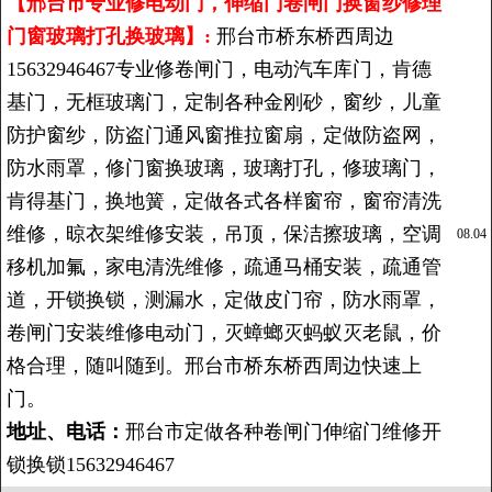
【邢台市专业修电动门，伸缩门卷闸门换窗纱修理
门窗玻璃打孔换玻璃】:
邢台市桥东桥西周边
15632946467专业修卷闸门，电动汽车库门，肯德
基门，无框玻璃门，定制各种金刚砂，窗纱，儿童
防护窗纱，防盗门通风窗推拉窗扇，定做防盗网，
防水雨罩，修门窗换玻璃，玻璃打孔，修玻璃门，
肯得基门，换地簧，定做各式各样窗帘，窗帘清洗
维修，晾衣架维修安装，吊顶，保洁擦玻璃，空调
08.04
移机加氟，家电清洗维修，疏通马桶安装，疏通管
道，开锁换锁，测漏水，定做皮门帘，防水雨罩，
卷闸门安装维修电动门，灭蟑螂灭蚂蚁灭老鼠，价
格合理，随叫随到。邢台市桥东桥西周边快速上
门。
地址、电话：
邢台市定做各种卷闸门伸缩门维修开
锁换锁15632946467