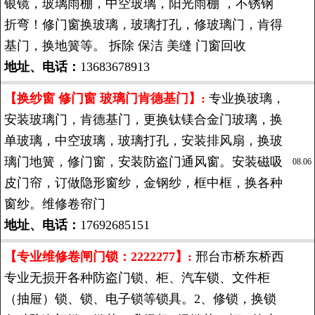
银镜，玻璃雨棚，中空玻璃，阳光雨棚 ，不锈钢
折弯！修门窗换玻璃，玻璃打孔，修玻璃门，肯得
基门，换地簧等。 拆除 保洁 美缝 门窗回收
地址、电话：
13683678913
【换纱窗 修门窗 玻璃门肯德基门】:
专业换玻璃，
安装玻璃门，肯德基门，更换钛镁合金门玻璃，换
单玻璃，中空玻璃，玻璃打孔，安装排风扇，换玻
璃门地簧，修门窗，安装防盗门通风窗。安装磁吸
08.06
皮门帘，订做隐形窗纱，金钢纱，框中框，换各种
窗纱。维修卷帘门
地址、电话：
17692685151
【专业维修卷闸门锁：2222277】:
邢台市桥东桥西
专业无损开各种防盗门锁、柜、汽车锁、文件柜
（抽屉）锁、锁、电子锁等锁具。2、修锁，换锁