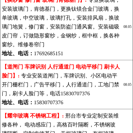
【换纱窗 修门窗 玻璃门肯德基门】:
专业换玻璃，
安装玻璃门，肯德基门，更换钛镁合金门玻璃，换
单玻璃，中空玻璃，玻璃打孔，安装排风扇，换玻
璃门地簧，修门窗，安装防盗门通风窗。安装磁吸
08.05
皮门帘，订做隐形窗纱，金钢纱，框中框，换各种
窗纱。维修卷帘门
地址、电话：
17692685151
【道闸门 车牌识别 人行通道门 电动平移门 刷卡人
脸门】:
专业安装道闸门，车牌识别、小区电动平
开门栅栏门，广告平移门，人行通道门，工地门禁
08.05
门，刷卡人脸门等，电话15830707376
地址、电话：
15830707376
【耀华玻璃 不锈钢工程】:
邢台市专业定制安装维
修各种， 电动感应门，高格百叶隔断，不锈钢玻