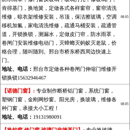
肯得基门，换地簧，定做各式各样窗帘，窗帘清洗
维修，晾衣架维修安装，吊顶，保洁擦玻璃，空调
08.05
移机加氟，家电清洗维修，疏通马桶安装，疏通管
道，开锁换锁，测漏水，定做皮门帘，防水雨罩，
卷闸门安装维修电动门，灭蟑螂灭蚂蚁灭老鼠，价
格合理，随叫随到。邢台市桥东桥西周边快速上
门。
地址、电话：
邢台市定做各种卷闸门伸缩门维修开
锁换锁15632946467
【诺德门窗】:
专业制作断桥铝门窗，系统门窗，
塑钢门窗，金刚网纱窗。阳光房，换玻璃，维修各
08.05
种门窗，承接大小工程！
地址、电话：
19131980091