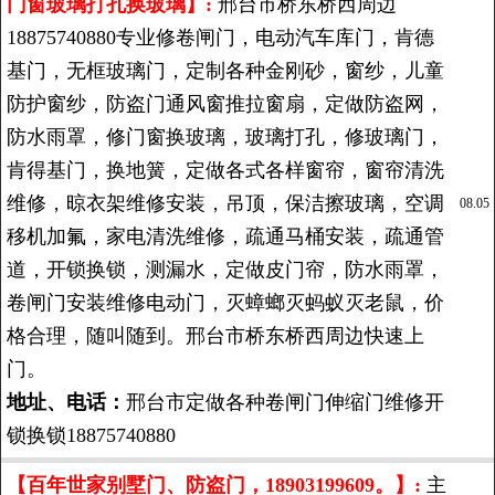
门窗玻璃打孔换玻璃】:
邢台市桥东桥西周边
18875740880专业修卷闸门，电动汽车库门，肯德
基门，无框玻璃门，定制各种金刚砂，窗纱，儿童
防护窗纱，防盗门通风窗推拉窗扇，定做防盗网，
防水雨罩，修门窗换玻璃，玻璃打孔，修玻璃门，
肯得基门，换地簧，定做各式各样窗帘，窗帘清洗
维修，晾衣架维修安装，吊顶，保洁擦玻璃，空调
08.05
移机加氟，家电清洗维修，疏通马桶安装，疏通管
道，开锁换锁，测漏水，定做皮门帘，防水雨罩，
卷闸门安装维修电动门，灭蟑螂灭蚂蚁灭老鼠，价
格合理，随叫随到。邢台市桥东桥西周边快速上
门。
地址、电话：
邢台市定做各种卷闸门伸缩门维修开
锁换锁18875740880
【百年世家别墅门、防盗门，18903199609。】:
主