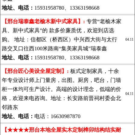
地址、电话：
15931958780、13363198668
【邢台瑞泰鑫老榆木新中式家具】:
专营“老榆木家
具、新中式家具”的 款多价廉质优，欢迎到店选
购。 地址：信都区（桥西区）中兴西大街与太行
04.11
路交叉口往西100米路南“集美家具城”瑞泰鑫
地址、电话：
15931958780、13363198668
【邢台匠心美设全屋定制】:
板式定制家具，十余
年专业设计师上门量房，出图。厨房，吧台，门墙
柜一体均可生产设计。高端的设计理念，低端的价
04.11
格，欢迎来电咨询。地址：长安路前晋祠村委会北
邻路东
地址、电话：
电话：16630987870
【★★★★邢台本地全屋实木定制榫卯结构结实耐