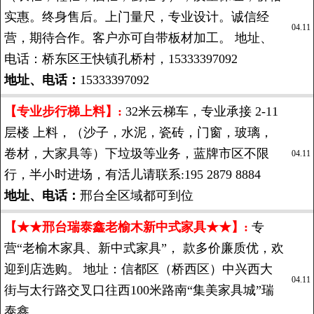
实惠。终身售后。上门量尺，专业设计。诚信经
04.11
营，期待合作。客户亦可自带板材加工。 地址、
电话：桥东区王快镇孔桥村，15333397092
地址、电话：
15333397092
【专业步行梯上料】:
32米云梯车，专业承接 2-11
层楼 上料，（沙子，水泥，瓷砖，门窗，玻璃，
卷材，大家具等）下垃圾等业务，蓝牌市区不限
04.11
行，半小时进场，有活儿请联系:195 2879 8884
地址、电话：
邢台全区域都可到位
【★★邢台瑞泰鑫老榆木新中式家具★★】:
专
营“老榆木家具、新中式家具”， 款多价廉质优，欢
迎到店选购。 地址：信都区（桥西区）中兴西大
04.11
街与太行路交叉口往西100米路南“集美家具城”瑞
泰鑫