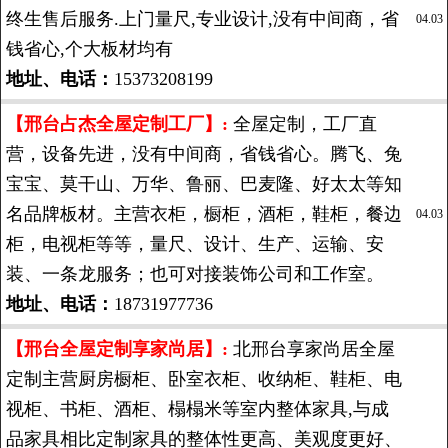
终生售后服务.上门量尺,专业设计,没有中间商，省
04.03
钱省心,个大板材均有
地址、电话：
15373208199
【邢台占杰全屋定制工厂】:
全屋定制，工厂直
营，设备先进，没有中间商，省钱省心。腾飞、兔
宝宝、莫干山、万华、鲁丽、巴麦隆、好太太等知
名品牌板材。主营衣柜，橱柜，酒柜，鞋柜，餐边
04.03
柜，电视柜等等，量尺、设计、生产、运输、安
装、一条龙服务；也可对接装饰公司和工作室。
地址、电话：
18731977736
【邢台全屋定制享家尚居】:
北邢台享家尚居全屋
定制主营厨房橱柜、卧室衣柜、收纳柜、鞋柜、电
视柜、书柜、酒柜、榻榻米等室内整体家具,与成
品家具相比定制家具的整体性更高、美观度更好、