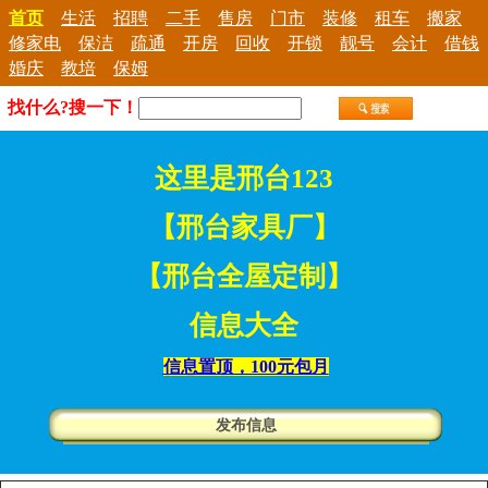
首页
生活
招聘
二手
售房
门市
装修
租车
搬家
修家电
保洁
疏通
开房
回收
开锁
靓号
会计
借钱
婚庆
教培
保姆
找什么?搜一下！
这里是邢台123
【邢台家具厂】
【邢台全屋定制】
信息大全
信息置顶，100元包月
发布信息