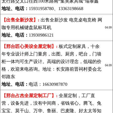
太行路交叉口往西100米路南“集美家具城”瑞泰鑫
地址、电话：
15931958780、13363198668
【出售全新沙发】:
出售全新沙发 电竞桌电竞椅 网
咖专用机械键盘鼠标耳机
04.09
地址、电话：
13930986121
【邢台匠心美设全屋定制】:
板式定制家具，十余
年专业设计师上门量房，出图。厨房，吧台，门墙
柜一体均可生产设计。高端的设计理念，低端的价
04.09
格，欢迎来电咨询。地址：长安路前晋祠村委会北
邻路东
地址、电话：
电话：16630987870
【邢台占杰全屋定制工厂】:
全屋定制，工厂直
营，设备先进，没有中间商，省钱省心。腾飞、兔
宝宝、莫干山、万华、鲁丽、巴麦隆、好太太等知