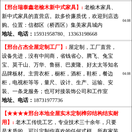
【邢台瑞泰鑫老榆木新中式家具】:
老榆木家具、
新中式家具的直营店。款多价廉质优，欢迎到店选
04.08
购。位置：信都区（桥西区）集美家具城内
地址、电话：
15931958780、13363198668
【邢台占杰全屋定制工厂】:
屋定制，工厂直营，
设备先进，没有中间商，省钱省心。腾飞、兔宝
宝、莫干山、万华、鲁丽、巴麦隆、好太太等知名
品牌板材。主营衣柜，橱柜，酒柜，鞋柜，餐边
04.08
柜，电视柜等等，量尺、设计、生产、运输、安
装、一条龙服务；也可对接装饰公司和工作室
地址、电话：
18731977736
【★★★★邢台本地全屋实木定制榫卯结构结实耐
用】:
老木工传统工艺，专业技术三十余年，只要
是木质的，可以定制你喜欢的任何式样，所有家装