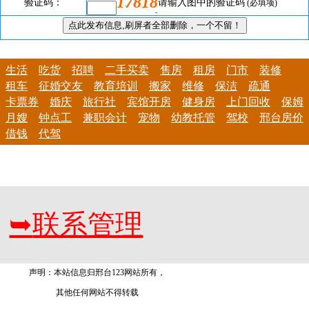
17818
验证码：
请输入图中的验证码
(必填项)
生活
吃货
招聘
二手买卖
售房
租房
门市
装修
租车
征婚交友
教育培训
搬家
维修
保洁
疏通
卡票券
婚庆
旅行社
宾馆开房
健身房
上门回收
保姆
月嫂
钟点工
兼职会计
宠物
幼教托管
驾校
邢台房价
借钱
代驾
➥
联系管理
声明：本站信息归邢台123网站所有，
其他任何网站不得转载