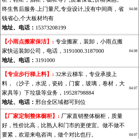
终生售后服务.上门量尺,专业设计,没有中间商，省
04.08
钱省心,个大板材均有
地址、电话：
15373208199
【小雨点搬家保洁】:
专业搬家，装卸，小雨点搬
家快运装卸公司，电话，3191000.3187000
04.08
地址、电话：
3191000
【专业步行梯上料】:
32米云梯车，专业承接上
料，（沙子，水泥，瓷砖，门窗，玻璃，卷材，大
04.07
家具等）下垃圾等业务，19528798884
地址、电话：
邢台全区域都可到位
【厂家定制整体橱柜】:
厂家直销整体橱柜，质量
好，性价比高，比熟人和门市的更便宜。做不做不
要紧，欢迎来电咨询，做个对比也行。
04.07