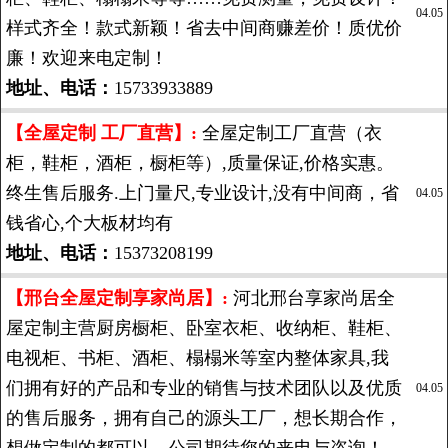
04.05
样式齐全！款式新颖！省去中间商赚差价！质优价
廉！欢迎来电定制！
地址、电话：
15733933889
【全屋定制 工厂直营】:
全屋定制工厂直营（衣
柜，鞋柜，酒柜，橱柜等）,质量保证,价格实惠。
终生售后服务.上门量尺,专业设计,没有中间商，省
04.05
钱省心,个大板材均有
地址、电话：
15373208199
【邢台全屋定制享家尚居】:
河北邢台享家尚居全
屋定制主营厨房橱柜、卧室衣柜、收纳柜、鞋柜、
电视柜、书柜、酒柜、榻榻米等室内整体家具,我
们拥有好的产品和专业的销售与技术团队以及优质
04.05
的售后服务，拥有自己的源头工厂，想长期合作，