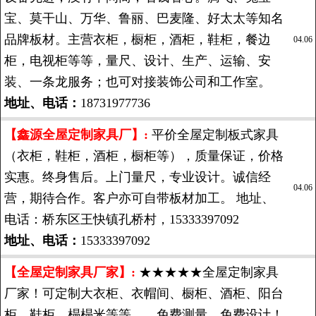
宝、莫干山、万华、鲁丽、巴麦隆、好太太等知名
品牌板材。主营衣柜，橱柜，酒柜，鞋柜，餐边
04.06
柜，电视柜等等，量尺、设计、生产、运输、安
装、一条龙服务；也可对接装饰公司和工作室。
地址、电话：
18731977736
【鑫源全屋定制家具厂】:
平价全屋定制板式家具
（衣柜，鞋柜，酒柜，橱柜等），质量保证，价格
实惠。终身售后。上门量尺，专业设计。诚信经
04.06
营，期待合作。客户亦可自带板材加工。 地址、
电话：桥东区王快镇孔桥村，15333397092
地址、电话：
15333397092
【全屋定制家具厂家】:
★★★★★全屋定制家具
厂家！可定制大衣柜、衣帽间、橱柜、酒柜、阳台
柜、鞋柜、榻榻米等等……免费测量，免费设计！