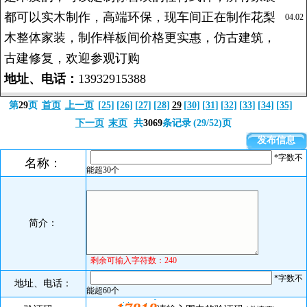
都可以实木制作，高端环保，现车间正在制作花梨
04.02
木整体家装，制作样板间价格更实惠，仿古建筑，
古建修复，欢迎参观订购
地址、电话：
13932915388
第
29
页
首页
上一页
[25]
[26]
[27]
[28]
29
[30]
[31]
[32]
[33]
[34]
[35]
下一页
末页
共
3069
条记录
(29/52)页
发布信息
*字数不
名称：
能超30个
简介
：
剩余可输入字符数：240
*字数不
地址、电话：
能超60个