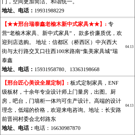
门，空间更加简洁、和谐统一。
地址、电话：
19931988229
【★★邢台瑞泰鑫老榆木新中式家具★★】:
专
营“老榆木家具、新中式家具”， 款多价廉质优，欢
迎到店选购。 地址：信都区（桥西区）中兴西大
04.13
街与太行路交叉口往西100米路南“集美家具城”瑞
泰鑫
地址、电话：
15931958780、13363198668
【邢台匠心美设全屋定制】:
板式定制家具，ENF
级板材，十余年专业设计师上门量房，出图。厨
房，吧台，门墙柜一体均可生产设计。高端的设计
04.13
理念，低端的价格，欢迎来电咨询。地址：长安路
前晋祠村委会北邻路东
地址、电话：
电话：16630987870