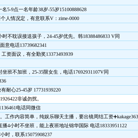
-9点一名年龄38岁-55岁15100888628
个人情况定，有意联系V：zime-0000
接送孩子，24-45岁优先。韩18388486833 V同
13739682341
资面议，有全勤奖13373493939
不加班，25-35限女生，电话17692931107V同
36
-45岁 17731939220
926422非诚勿扰。
1136461电话同微信
作内容简单，纯娱乐聊天主播，要出镜周结工资➕kakage363
小时不坐班，能上夜班地址锦华国际 电话18333951122
时，联系15075908237