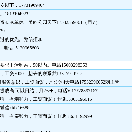
，17731909404
31949232
K单休，美的公园天下17532359061（同V）
29
6干过的优先。微信拒加
15130965603
活利索，50以内。电话15003298353
000，想去的联系我13315911912
务意识，工资面议，月公休4天电话17532396052刘主管
高 可以日结，月2w➕，电话V:17728897167
亲和力，工资面议！电话15303196615
xtdk16688
亲和力，工资面议！电话18631192999