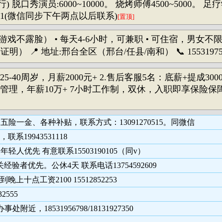
手也行) 脱口秀演员:6000~10000。 烧烤师傅4500~5000
321(微信同步下午两点以后联系)
[置顶]
戏不露脸） • 每天4-6小时，可兼职 • 可住宿，男女不限
明） 📍 地址:邢台全区（邢台/任县/南和） 📞 15531975
5-40周岁，月薪2000元+ 2.售后客服5名：底薪+提
与管理，年薪10万+ 7小时工作制，双休，入职即享保险
险一金、各种补贴，联系方式：13091270515。同微信
9943531118
轻人优先 有意联系15503190105（同v）
者优先。公休4天 联系电话13754592609
点工资2100 15512852253
555
18531956798/18131927350