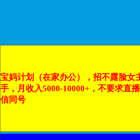
宝妈计划（在家办公），招不露脸女主
手，月收入5000-10000+，不要求
信同号