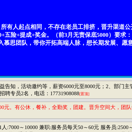
！所有人起点相同，不存在老员工排挤，晋升渠道公
00+五险+提成+奖金。（前3月无责保底5000）要
思团队，带你开拓高端人脉，想长期发展、愿意提升自
知，活动邀约等，薪资6000元至8000元；2、部门主管
员2名，电话：17731908088
[置顶]
00元。有公休，餐补，全勤奖，团建。晋升空间大，团队氛围轻
7000～10000 兼职:服务员每天50～60元 服务员:2500