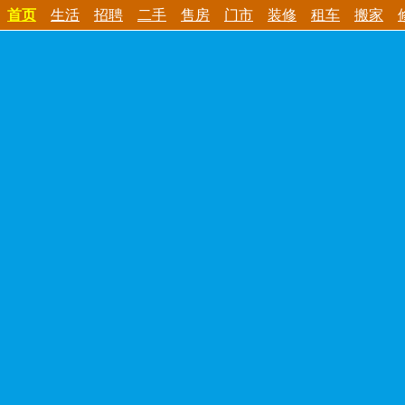
首页
生活
招聘
二手
售房
门市
装修
租车
搬家