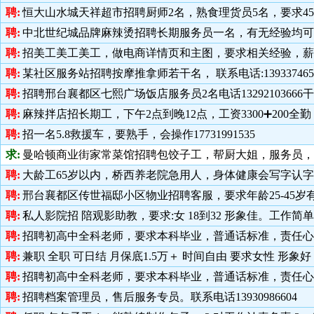
聘:
恒大山水城天祥超市招聘厨师2名，熟食理货员5名，要求45岁以下
聘:
中北世纪城品牌麻辣烫招聘长期服务员一名，有无经验均可。181
聘:
招美工美工美工，做电商详情页和主图，要求相关经验，薪资4.5
聘:
某社区服务站招聘按摩推拿师若干名， 联系电话:139337465
聘:
招聘邢台襄都区七熙广场饭店服务员2名电话1329210366
聘:
麻辣拌店招长期工，下午2点到晚12点，工资3300➕200全勤，电话
聘:
招一名5.8救援车，要熟手，会操作17731991535
求:
曼哈顿商业街家常菜馆招聘包饺子工，帮厨大姐，服务员，要求干
聘:
大龄工65岁以内，桥西养老院急用人，身体健康会写字认字，工资3
聘:
邢台襄都区传世福邸小区物业招聘客服，要求年龄25-45岁有服
聘:
私人影院招 陪观影助教，要求:女 18到32 形象佳。工作简单提成
聘:
招聘初高中全科老师，要求本科毕业，普通话标准，责任心强，有
聘:
兼职 全职 可日结 月保底1.5万＋ 时间自由 要求女性 形象好 微信
聘:
招聘初高中全科老师，要求本科毕业，普通话标准，责任心强，有
聘:
招聘档案管理员，售后服务专员。联系电话13930986604