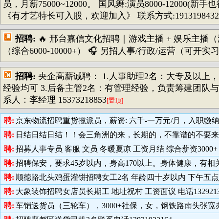
员，月薪75000~12000。 国风舞:演员8000-12000(新
《有才艺特长可入股，欢迎加入》 联系方式:19131984
招聘:
🔥 邢台嘉信文化招聘｜游戏主播 + 娱乐主播（游
（综合6000-10000+） 🎧 另招人事/行政/运营（可开实习证
招聘:
央企高薪诚聘： 1.人事助理2名：大专及以上，2
经验均可 3.后备主管2名：有管理经验，负责筹建团队
系人：李经理 15373218853
[置顶]
聘:
京东物流招聘重货揽派员，薪资: 六千-一万元/月，入职缴纳五
聘:
日结日结日结！！会三角洲的来，长期的，不靠谱的不要来，联系1
聘:
招募人事专员 客服 文员 冬暖夏凉 工资月结 综合薪资3000+ 年
聘:
招聘保安，要求45岁以内，身高170以上。身体健康，有相关经验
聘:
顺德路北头鸡蛋灌饼招聘女工2名 年龄四十岁以内 下午五点到晚上十
聘:
大象装饰招聘女店员长期工 地址祝村 工资面议 电话13292132
聘:
车销送货员（三轮车），3000+社保，女，钢铁路南头张宽办事处附近，