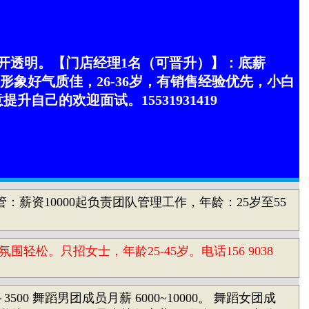
开透明。【门店经理1名（可晋升）】：底薪
求：形象好气质佳，26-36岁，有销售经验优先，小白
己的欢迎面试。15531931419
：薪资10000起负责团队管理工作，年龄：25岁至55
松。只招女士，年龄25-45岁。电话156 9038
～3500 舞蹈男团成员月薪 6000~10000。 舞蹈女团成