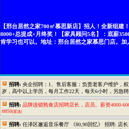
【邢台居然之家700㎡慕思新店】招人！全新组建
8000+总提成+月终奖！【家具顾问5名】：底薪35
肯学习也可以。地址：邢台居然之家慕思门店。加入慕
招聘:
央企招聘：1、售后客服：负责老客户维护，权益告
岁，高中以上学历，每月工作22天，每天6小时，另急聘招聘专
招聘:
品牌连锁熟食店招聘店长，店员。薪资4000-60
0850
[置顶]
招聘:
任泽区邂逅音乐餐厅 《80,90回忆》 招聘: 店长1人: