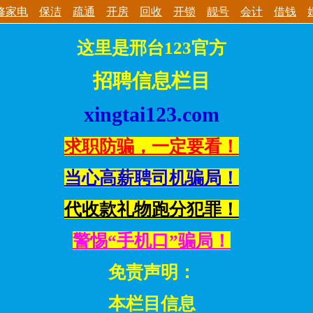
修家电
保洁
疏通
开房
回收
开锁
靓号
会计
借钱
这里是邢台123官方
招聘信息栏目
xingtai123.com
求职防骗，一定要看！
当心高薪聘司机骗局！
代收款礼物跑分犯罪！
警惕“手机口”骗局！
免责声明：
本栏目信息