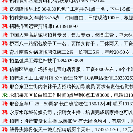
聘:
招聘襄都区送货司机3名联系电话13931932164
聘:
亿德隆招早上5.30-9.30包包子工熟手7-1点一名，下午1-5点一名5
聘:
招聘兼职女,年龄18-35岁，时间自由，日结现结1000+，根据
聘:
招聘抖音运营剪辑师15613918097
聘:
中国人寿高薪诚聘招募专员，售后专员，储备主管，每天6小时不耽误
聘:
桥西八一路招包饺子工一名，要踏实肯干，工休两天，工资面意电话
聘:
育才南路火锅店招聘洗碗工2名，长期工5名，年龄20-50岁，工
聘:
招氩弧焊工焊拦杆扶手18849293888
聘:
信都区锦鼎广场招充电宝电话客服，工资4000左右，8个小时坐班
聘:
招聘送水工 工资月结 公司配三轮车 联系电话微信138339263
聘:
邢台东卫生街内衣袜子店招聘长期导购员 要求有责任心勤快有耐心25
求:
求职桥东区长白班工作时间8点半到6点工资3000，电话13131
聘:
邢台童车厂 25－50周岁 长白班管吃住 150/12小时 联系1913
聘:
永康水印城传媒公司，招聘女主播，培训完成居家播也可以。工
聘:
招聘：抖音带货女主播 成熟账号 有无经验均可，有培训，直播4
聘:
犟骨头排骨饭天一城店招聘后厨半天班，17:00-21:30，12元/小